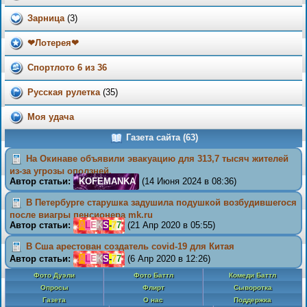
Зарница
(3)
❤Лотерея❤
Спортлото 6 из 36
Русская рулетка
(35)
Моя удача
Газета сайта (63)
На Окинаве объявили эвакуацию для 313,7 тысяч жителей
из-за угрозы оползней.
Автор статьи:
K
O
F
E
M
A
N
K
A
(14 Июня 2024 в 08:36)
В Петербурге старушка задушила подушкой возбудившегося
после виагры пенсионера mk.ru
Автор статьи:
A
L
E
K
S
-
7
7
(21 Апр 2020 в 05:55)
В Сша арестован создатель covid-19 для Китая
Автор статьи:
A
L
E
K
S
-
7
7
(6 Апр 2020 в 12:26)
Фото Дуэли
Фото Баттл
Комеди Баттл
Опросы
Флирт
Сыворотка
Газета
О нас
Поддержка