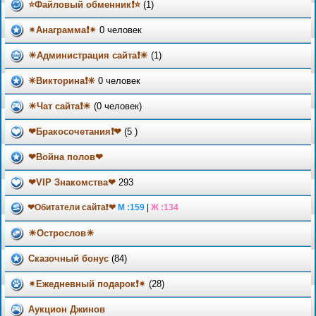
⭐Файловый обменник❗⭐
(1)
✴Анаграмма❗✴
0 человек
☀Администрация сайта❗☀
(1)
✳Викторина❗✳
0 человек
☀Чат сайта❗☀
(0 человек)
❤Бракосочетания❗❤
(5
)
❤Война полов❤
❤VIP Знакомства❤
293
❤Обитатели сайта❗❤
М :159
|
Ж :134
☀Острослов☀
Сказочный бонус
(84)
✴Ежедневный подарок❗✴
(28)
Аукцион Джинов