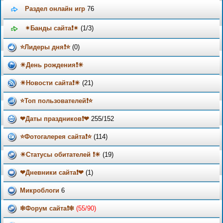
Раздел онлайн игр
76
✴Банды сайта❗✴
(1/3)
⭐Лидеры дня❗⭐
(0)
☀День рождения❗☀
☀Новости сайта❗☀
(21)
⭐Топ пользователей❗⭐
❤Даты праздников❗❤
255/152
⭐Фотогалерея сайта❗⭐
(114)
☀Статусы обитателей ❗☀
(19)
❤Дневники сайта❗❤
(1)
Микроблоги
6
❇Форум сайта❗❇
(55/90)