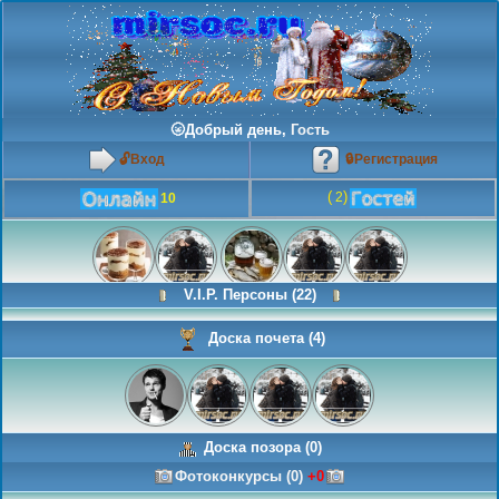
🌝Добрый день,
Гость
🔓Вход
🔒Регистрация
(
)
2
10
V.I.P. Персоны (22)
Доска почета
(4)
Доска позора
(0)
Фотоконкурсы
(0)
+0