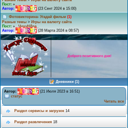
Пост:
»
______
Автор:
A
L
E
K
S
-
7
7
(23 Сент 2024 в 15:00)
Фотовикторина- Угадай фильм
(1)
Разные темы
>
Игры на валюту сайта
Пост:
»
ЧучуНДра_
Автор:
A
L
E
K
S
-
7
7
(28 Марта 2024 в 08:57)
Доброго позитивного дня!
Дневники (1)
Автор:
A
L
E
K
S
-
7
7
(21 Июля 2023 в 16:51)
статус
Читать все
Раздел сервисы и загрузок
14
Раздел развлечения
18