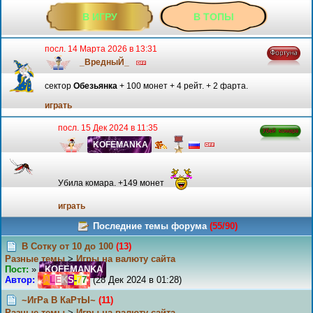
В ИГРУ
В ТОПЫ
посл. 14 Марта 2026 в 13:31
_ВредныЙ_
сектор
Обезьянка
+ 100 монет + 4 рейт. + 2 фарта.
играть
посл. 15 Дек 2024 в 11:35
K
O
F
E
M
A
N
K
A
Убила комара. +149 монет
играть
Последние темы форума
(55/90)
В Сотку от 10 до 100
(13)
Разные темы
>
Игры на валюту сайта
Пост:
»
K
O
F
E
M
A
N
K
A
Автор:
A
L
E
K
S
-
7
7
(28 Дек 2024 в 01:28)
~ИгРа В КаРтЫ~
(11)
Разные темы
>
Игры на валюту сайта